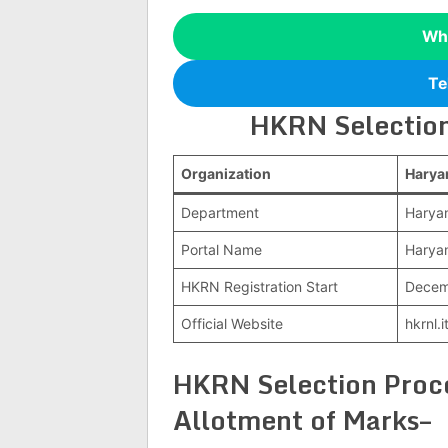
Wh
Te
HKRN Selectio
Organization
Harya
Department
Haryan
Portal Name
Haryan
HKRN Registration Start
Decem
Official Website
hkrnl.
HKRN Selection Proce
Allotment of Marks–