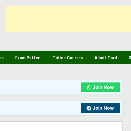
bs
Exam Patten
Online Courses
Admit Card
R
Join Now
Join Now