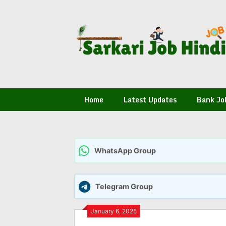
Skip
to
content
Home
Latest Updates
Bank Jo
WhatsApp Group
Telegram Group
January 6, 2025