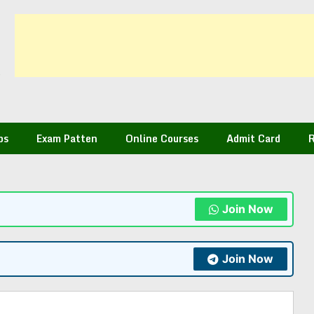
bs
Exam Patten
Online Courses
Admit Card
R
Join Now
Join Now