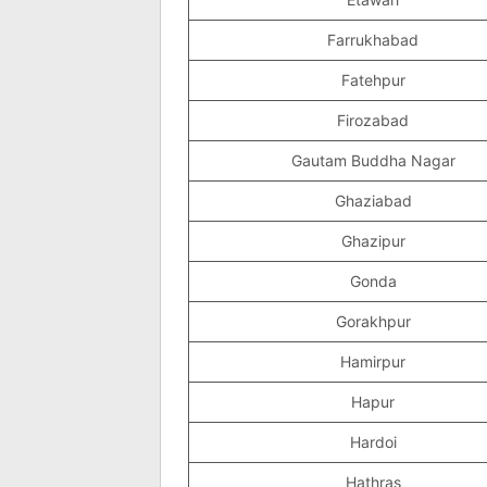
Farrukhabad
Fatehpur
Firozabad
Gautam Buddha Nagar
Ghaziabad
Ghazipur
Gonda
Gorakhpur
Hamirpur
Hapur
Hardoi
Hathras