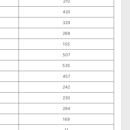
210
420
329
268
155
507
535
457
242
230
294
169
11