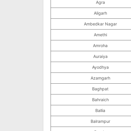
Agra
Aligarh
Ambedkar Nagar
Amethi
Amroha
Auraiya
Ayodhya
Azamgarh
Baghpat
Bahraich
Ballia
Balrampur