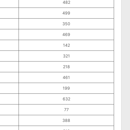
482
499
350
469
142
321
218
461
199
632
77
388