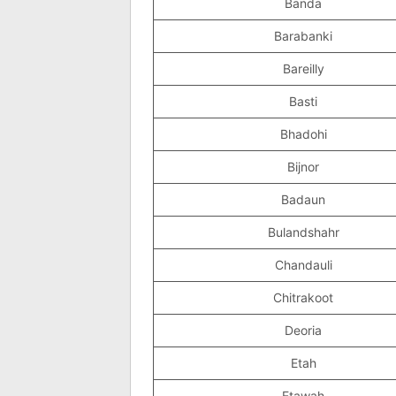
Banda
Barabanki
Bareilly
Basti
Bhadohi
Bijnor
Badaun
Bulandshahr
Chandauli
Chitrakoot
Deoria
Etah
Etawah