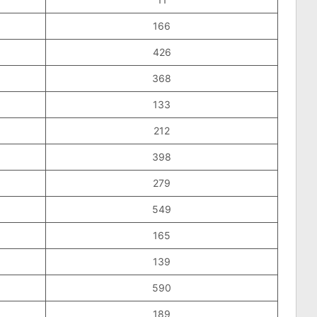
166
426
368
133
212
398
279
549
165
139
590
189