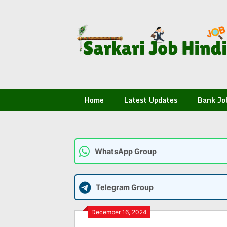
Skip
to
content
Home
Latest Updates
Bank Jo
WhatsApp Group
Telegram Group
December 16, 2024