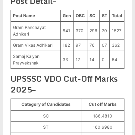
Post Detail–
Post Name
Gen
OBC
SC
ST
Total
Gram Panchayat
841
370
296
20
1527
Adhikari
Gram Vikas Adhikari
182
97
76
07
362
Samaj Kalyan
33
17
14
0
64
Prayvekshak
UPSSSC VDO Cut-Off Marks
2025–
Category of Candidates
Cut off Marks
SC
186.4810
ST
160.6980