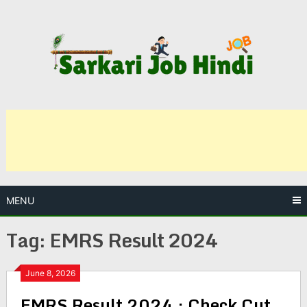
Skip
to
content
MENU
Tag:
EMRS Result 2024
June 8, 2026
EMRS Result 2024 : Check Cut