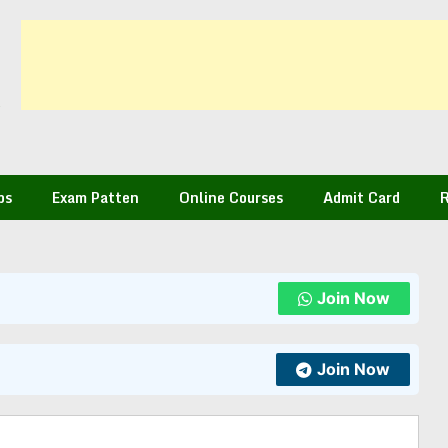
bs
Exam Patten
Online Courses
Admit Card
R
Join Now
Join Now