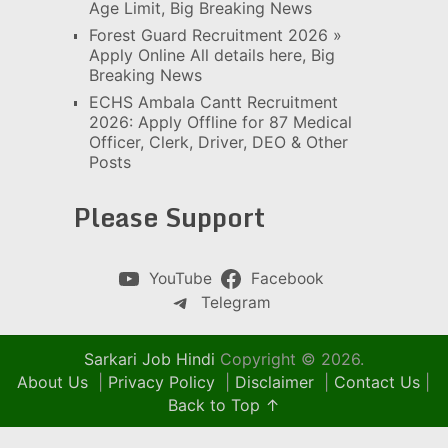
Age Limit, Big Breaking News
Forest Guard Recruitment 2026 »
Apply Online All details here, Big
Breaking News
ECHS Ambala Cantt Recruitment
2026: Apply Offline for 87 Medical
Officer, Clerk, Driver, DEO & Other
Posts
Please Support
YouTube
Facebook
Telegram
Sarkari Job Hindi
Copyright © 2026.
About Us
|
Privacy Policy
|
Disclaimer
|
Contact Us
|
Back to Top ↑