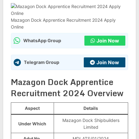
Mazagon Dock Apprentice Recruitment 2024 Apply
Online
Join Now
WhatsApp Group
Join Now
Telegram Group
Mazagon Dock Apprentice
Recruitment 2024 Overview
Aspect
Details
Mazagon Dock Shipbuilders
Under Which
Limited
Advt No.
MDLATS/01/2024