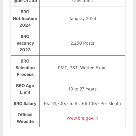
type Of Job
Govt Jobs
BRO
Notification
January 2024
2024
BRO
Vacancy
2,250 Posts
2023
BRO
Selection
PMT, PST, Written Exam
Process
BRO Age
18 to 27 Years
Limit
BRO Salary
Rs. 51,700/- to Rs. 69,100/- Per Month
Official
www.bro.gov.in
Website