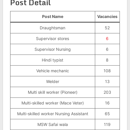
Post Detail
Post Name
Vacancies
Draughtsman
52
Supervisor stores
6
Supervisor Nursing
6
Hindi typist
8
Vehicle mechanic
108
Welder
13
Multi skill worker (Pioneer)
203
Multi-skilled worker (Mace Veter)
16
Multi-skilled worker Nursing Assistant
65
MSW Safai wala
119